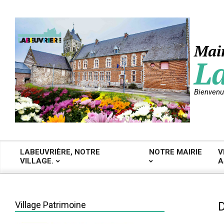
Skip
to
content
Mair
La
Bienvenu
LABEUVRIÈRE, NOTRE
NOTRE MAIRIE
V
VILLAGE.
A
Primary
Navigation
Menu
Village Patrimoine
D