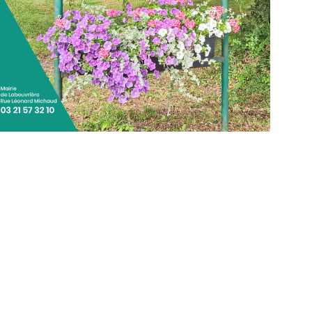
026-
3-
0