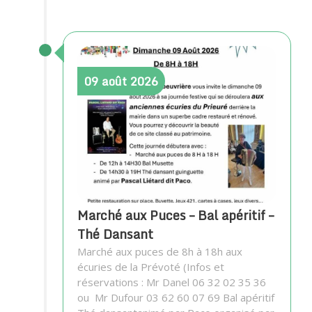
09
août
2026
Marché aux Puces – Bal apéritif –
Thé Dansant
Marché aux puces de 8h à 18h aux
écuries de la Prévoté (Infos et
réservations : Mr Danel 06 32 02 35 36
ou Mr Dufour 03 62 60 07 69 Bal apéritif