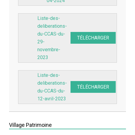
04-2024
Liste-des-
deliberations-
du-CCAS-du-
TÉLÉCHARGER
29-
novembre-
2023
Liste-des-
deliberations-
TÉLÉCHARGER
du-CCAS-du-
12-avril-2023
2023-
04-
Village Patrimoine
20