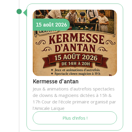
15
août
2026
Kermesse d’antan
Jeux & animations d'autrefois spectacles
de clowns & magiciens dictées à 15h &
17h Cour de l'école primaire organisé par
l'Amicale Laïque
Plus d'infos !