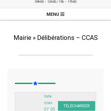
09h00 – 12h00 / 15h – 17h00
Primary
MENU
Navigation
Menu
Mairie »
Délibérations – CCAS
liste
ccas
TÉLÉCHARGER
07 05