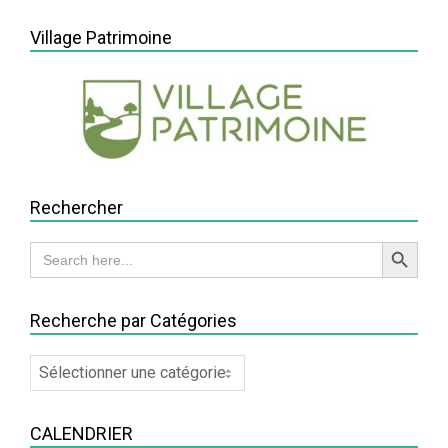
05-
Village Patrimoine
13
Rechercher
Search Button
Search
for:
Recherche par Catégories
Recherche
par
Catégories
CALENDRIER