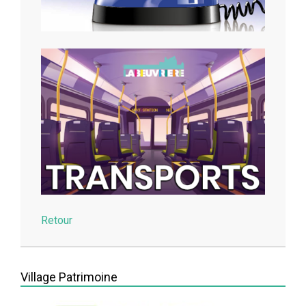
Retour
2026-
03-
Village Patrimoine
26