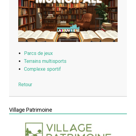
Parcs de jeux
Terrains multisports
Complexe sportif
Retour
2026-
03-
Village Patrimoine
20