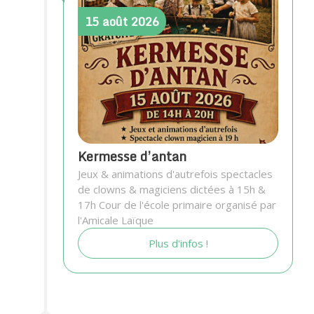
15
août
2026
Kermesse d’antan
Jeux & animations d'autrefois spectacles
de clowns & magiciens dictées à 15h &
17h Cour de l'école primaire organisé par
l'Amicale Laïque
Plus d'infos !