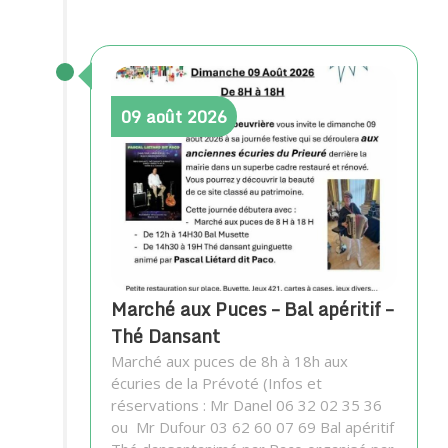
09
août
2026
Marché aux Puces – Bal apéritif –
Thé Dansant
Marché aux puces de 8h à 18h aux
écuries de la Prévoté (Infos et
réservations : Mr Danel 06 32 02 35 36
ou Mr Dufour 03 62 60 07 69 Bal apéritif