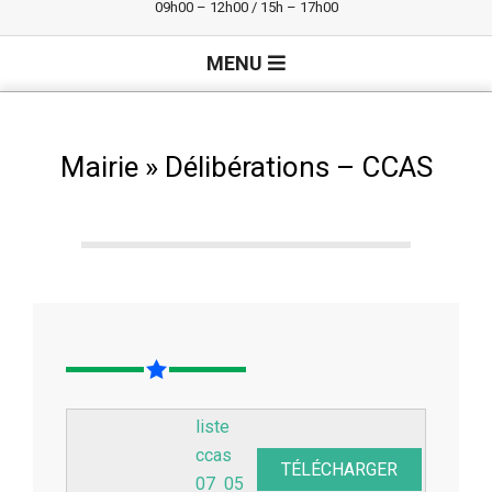
09h00 – 12h00 / 15h – 17h00
Primary
MENU
Navigation
Menu
Mairie »
Délibérations – CCAS
liste
ccas
TÉLÉCHARGER
07 05