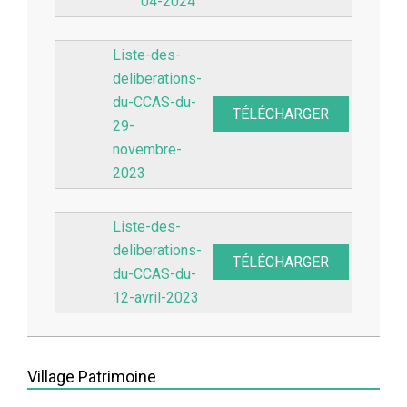
04-2024
Liste-des-
deliberations-
du-CCAS-du-
TÉLÉCHARGER
29-
novembre-
2023
Liste-des-
deliberations-
TÉLÉCHARGER
du-CCAS-du-
12-avril-2023
2023-
04-
Village Patrimoine
20