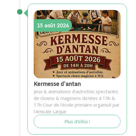
15
août
2026
Kermesse d’antan
Jeux & animations d'autrefois spectacles
de clowns & magiciens dictées à 15h &
17h Cour de l'école primaire organisé par
l'Amicale Laïque
Plus d'infos !