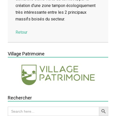
création d’une zone tampon écologiquement
très intéressante entre les 2 principaux
massifs boisés du secteur.
Retour
2014-
05-
Village Patrimoine
13
Rechercher
Search Button
Search
for: