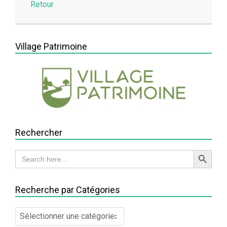
Retour
2026-
03-
Village Patrimoine
24
Rechercher
Search Button
Search
for:
Recherche par Catégories
Recherche
par