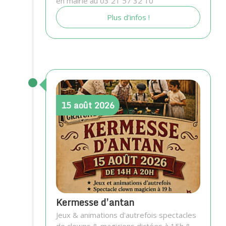
en mairie au 03 21 57 32 10
Plus d'infos !
15
août
2026
Kermesse d’antan
Jeux & animations d'autrefois spectacles
de clowns & magiciens dictées à 15h &