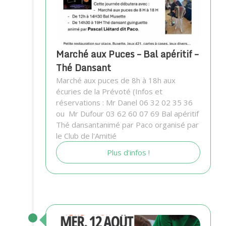
Marché aux Puces – Bal apéritif –
Thé Dansant
Marché aux puces de 8h à 18h aux
écuries de la Prévoté (Infos et
réservations : Mr Danel 06 32 02 35 36
ou Mr Dufour 03 62 60 07 69 Bal apéritif
Thé dansantanimé par Paco organisé par
le Club de l'Amitié
Plus d'infos !