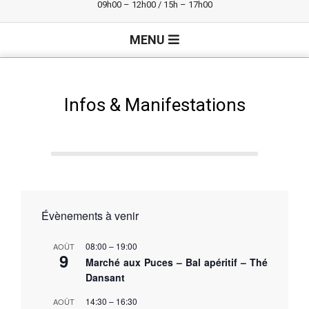
09h00 – 12h00 / 15h – 17h00
Primary
MENU
Navigation
Menu
Infos & Manifestations
Évènements à venir
08:00
–
19:00
AOÛT
9
Marché aux Puces – Bal apéritif – Thé
Dansant
14:30
–
16:30
AOÛT