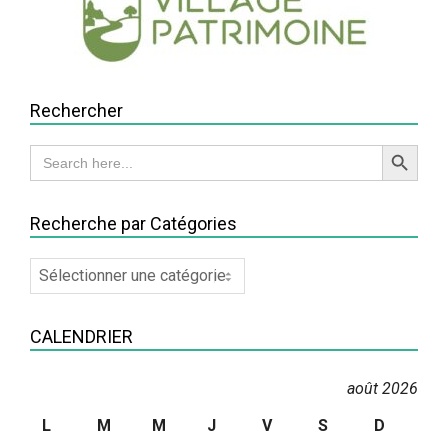
Rechercher
Search Button
Search
for:
Recherche par Catégories
Recherche
par
Catégories
CALENDRIER
août 2026
L
M
M
J
V
S
D