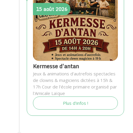
15
août
2026
Kermesse d’antan
Jeux & animations d'autrefois spectacles
de clowns & magiciens dictées à 15h &
17h Cour de l'école primaire organisé par
l'Amicale Laïque
Plus d'infos !