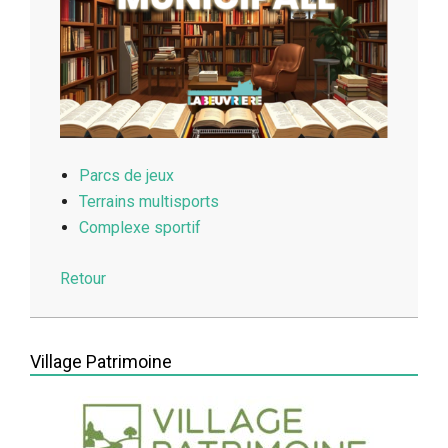
Parcs de jeux
Terrains multisports
Complexe sportif
Retour
2026-
03-
Village Patrimoine
20