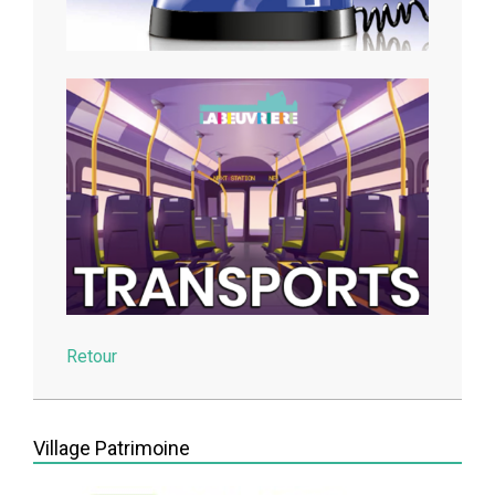
Retour
2026-
03-
Village Patrimoine
26