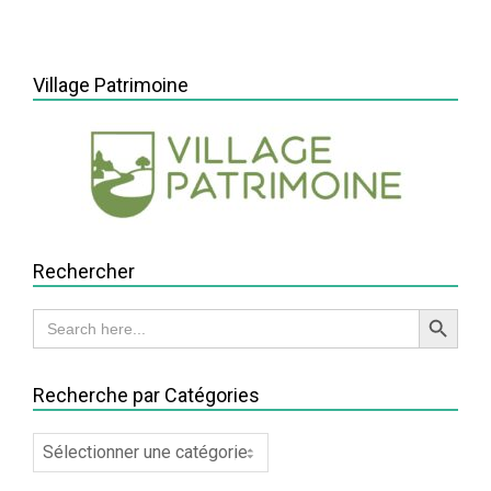
2026-
03-
20
Village Patrimoine
Rechercher
Search Button
Search
for:
Recherche par Catégories
Recherche
par