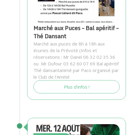
Marché aux Puces – Bal apéritif –
Thé Dansant
Marché aux puces de 8h à 18h aux
écuries de la Prévoté (Infos et
réservations : Mr Danel 06 32 02 35 36
ou Mr Dufour 03 62 60 07 69 Bal apéritif
Thé dansantanimé par Paco organisé par
le Club de l'Amitié
Plus d'infos !