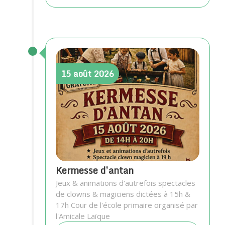
15
août
2026
Kermesse d’antan
Jeux & animations d'autrefois spectacles
de clowns & magiciens dictées à 15h &
17h Cour de l'école primaire organisé par
l'Amicale Laïque