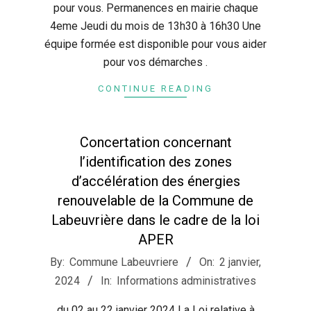
pour vous. Permanences en mairie chaque
4eme Jeudi du mois de 13h30 à 16h30 Une
équipe formée est disponible pour vous aider
pour vos démarches .
CONTINUE READING
Concertation concernant
l’identification des zones
d’accélération des énergies
renouvelable de la Commune de
Labeuvrière dans le cadre de la loi
APER
2024-
By:
Commune Labeuvriere
On:
2 janvier,
01-
2024
In:
Informations administratives
02
du 02 au 22 janvier 2024 La Loi relative à