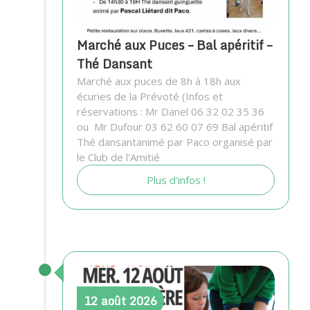
Marché aux Puces – Bal apéritif –
Thé Dansant
Marché aux puces de 8h à 18h aux
écuries de la Prévoté (Infos et
réservations : Mr Danel 06 32 02 35 36
ou Mr Dufour 03 62 60 07 69 Bal apéritif
Thé dansantanimé par Paco organisé par
le Club de l'Amitié
Plus d'infos !
12
août
2026