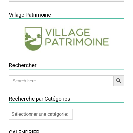
2014-
11-
Village Patrimoine
25
Rechercher
Search Button
Search
for:
Recherche par Catégories
Recherche
par
Catégories
CALENDRIER