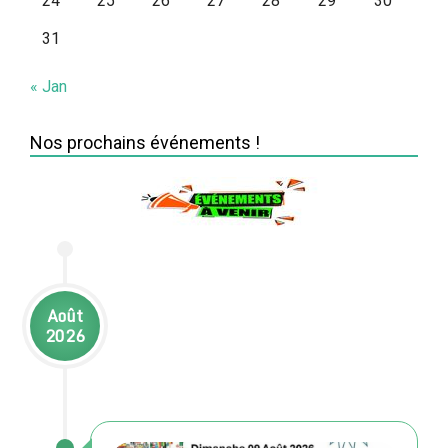
24
25
26
27
28
29
30
31
« Jan
Nos prochains événements !
Août
2026