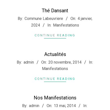
Thé Dansant
2024-
By:
Commune Labeuvriere
On:
4 janvier,
01-
2024
In:
Manifestations
04
CONTINUE READING
Actualités
2014-
By:
admin
On:
20 novembre, 2014
In:
11-
Manifestations
20
CONTINUE READING
Nos Manifestations
2014-
By:
admin
On:
13 mai, 2014
In: