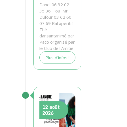
Danel 06 32 02
35 36 ou Mr
Dufour 03 62 60
07 69 Bal apéritif
Thé
dansantanimé par
Paco organisé par
le Club de l'Amitié
Plus d'infos !
12
août
2026