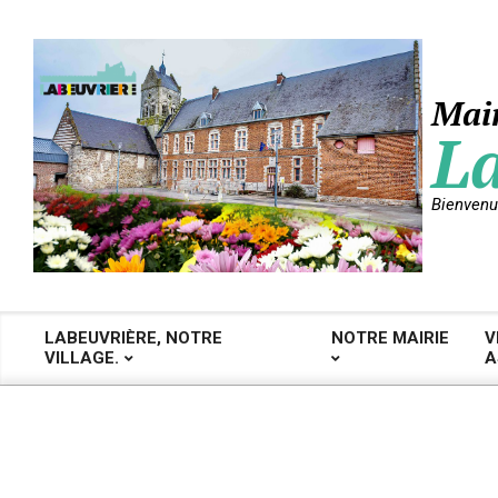
Skip
to
content
Mair
La
Bienvenu
LABEUVRIÈRE, NOTRE
NOTRE MAIRIE
V
VILLAGE.
A
Primary
Navigation
Menu