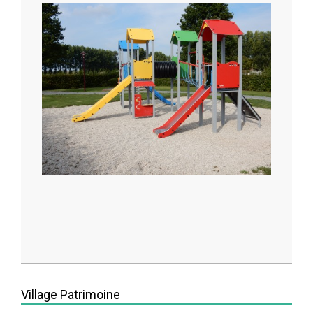
2014-
05-
Village Patrimoine
13