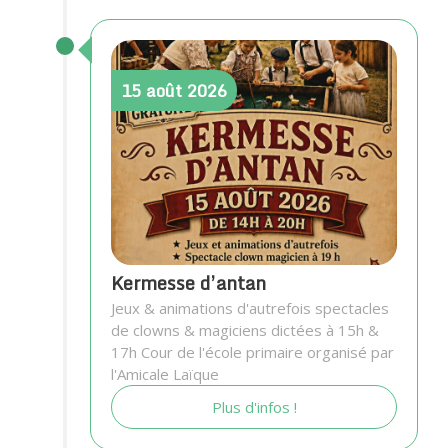
15
août
2026
Kermesse d’antan
Jeux & animations d'autrefois spectacles
de clowns & magiciens dictées à 15h &
17h Cour de l'école primaire organisé par
l'Amicale Laïque
Plus d'infos !