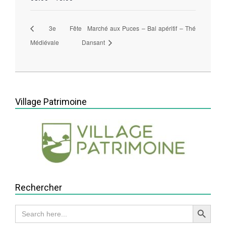
3e Fête
Marché aux Puces – Bal apéritif – Thé
Médiévale
Dansant
2026-
07-
03
Village Patrimoine
Rechercher
Search Button
Search
for: