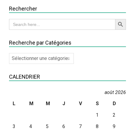
Rechercher
Search Button
Search
for:
Recherche par Catégories
Recherche
par
Catégories
CALENDRIER
août 2026
L
M
M
J
V
S
D
1
2
3
4
5
6
7
8
9