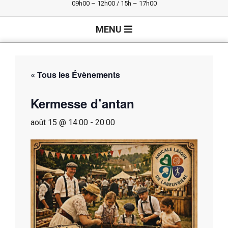
09h00 – 12h00 / 15h – 17h00
Primary
MENU
Navigation
Menu
« Tous les Évènements
Kermesse d’antan
août 15 @ 14:00
-
20:00