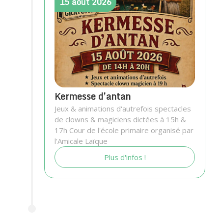
15
août
2026
Kermesse d’antan
Jeux & animations d'autrefois spectacles
de clowns & magiciens dictées à 15h &
17h Cour de l'école primaire organisé par
l'Amicale Laïque
Plus d'infos !