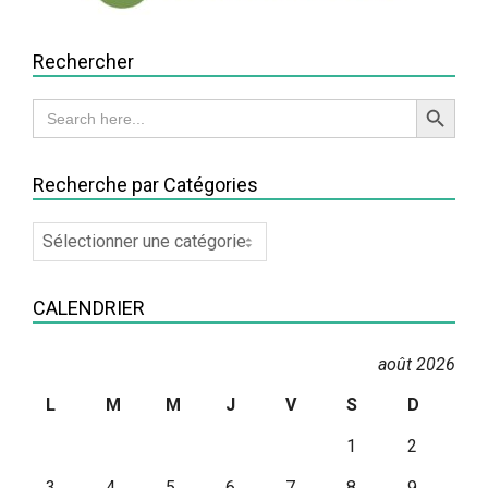
Rechercher
Search Button
Search
for:
Recherche par Catégories
Recherche
par
Catégories
CALENDRIER
août 2026
L
M
M
J
V
S
D
1
2
3
4
5
6
7
8
9