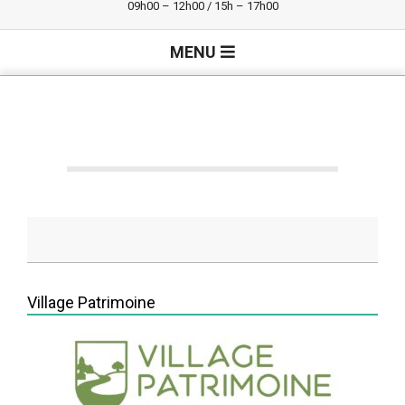
09h00 – 12h00 / 15h – 17h00
Primary
MENU
Navigation
Menu
2020-
07-
Village Patrimoine
13