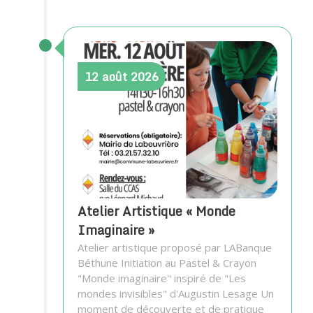
12
août
2026
Atelier Artistique « Monde
Imaginaire »
Atelier artistique proposé par LABanque
Béthune Initiation au Pastel & Crayon
"Monde imaginaire" inspiré de "Les
mondes invisibles" d'Augustin Lesage Un
moment de découverte et de pratique