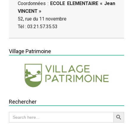
Coordonnées :
ECOLE ELEMENTAIRE « Jean
VINCENT »
52, rue du 11 novembre
Tél : 03.21.57.35.53
2014-
05-
Village Patrimoine
13
Rechercher
Search Button
Search
for: