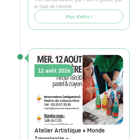
le Club de l'Amitié
Plus d'infos !
12
août
2026
Atelier Artistique « Monde
Imaginaire »