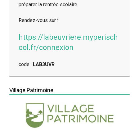
préparer la rentrée scolaire.
Rendez-vous sur :
https://labeuvriere.myperisch
ool.fr/connexion
code :
LAB3UVR
2026-
05-
Village Patrimoine
21